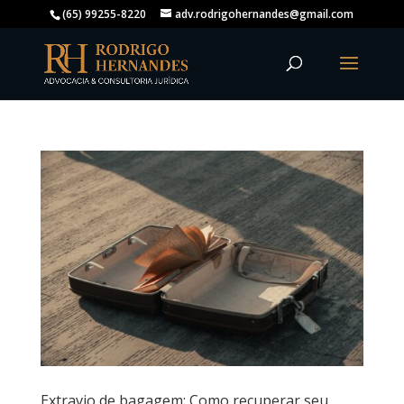
(65) 99255-8220
adv.rodrigohernandes@gmail.com
Extravio de bagagem: Como recuperar seu