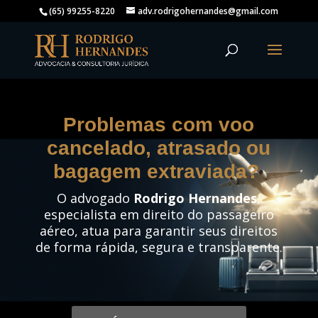
(65) 99255-8220
adv.rodrigohernandes@gmail.com
Problemas com voo
cancelado, atrasado ou
bagagem extraviada?
O advogado
Rodrigo Hernandes
,
especialista em direito do passageiro
aéreo, atua para garantir seus direitos
de forma rápida, segura e transparente.